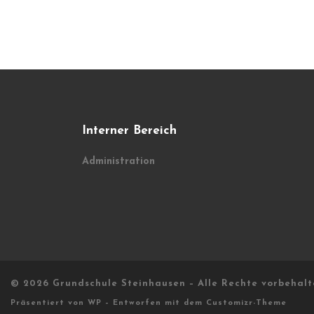
Interner Bereich
Administration
© 2026
Grundschule Steinhausen
– Alle Rechte vorbehal
Präsentiert von
WP
– Entworfen mit dem
Customizr-Theme