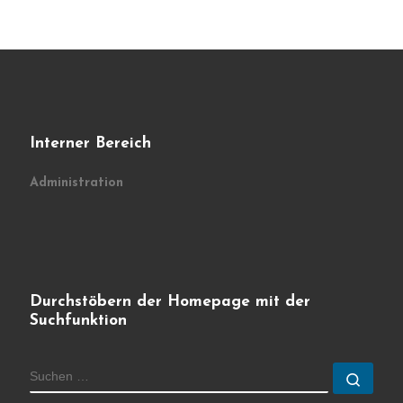
Interner Bereich
Administration
Durchstöbern der Homepage mit der
Suchfunktion
SUCHE
Such