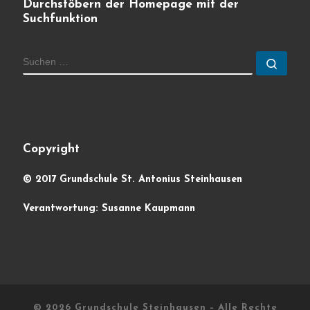
Durchstöbern der Homepage mit der
Suchfunktion
SUCHE
Such
Copyright
© 2017 Grundschule St. Antonius Steinhausen
Verantwortung: Susanne Kaupmann
© 2026
Grundschule Steinhausen
– Alle Rechte