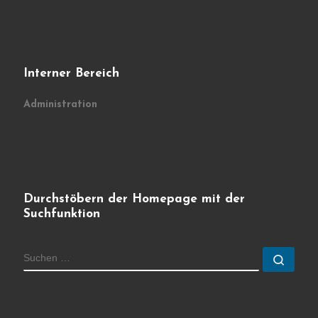
Interner Bereich
Administration
Durchstöbern der Homepage mit der
Suchfunktion
SUCHE
Such